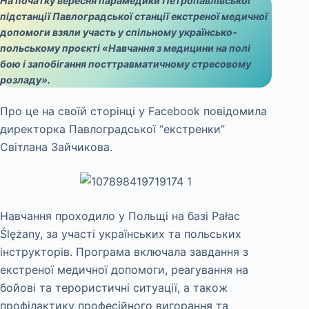
На початку вересня парамедики Петропавлівської
підстанції Павлоградської станції екстреної медичної
допомоги взяли участь у спільному українсько-
польському проєкті «Навчання з медицини на полі
бою і запобігання посттравматичному стресовому
розладу».
Про це на своїй сторінці у Facebook повідомила
директорка Павлоградської “екстренки”
Світлана Зайчикова.
Навчання проходило у Польщі на базі Pałac
Ślężany, за участі українських та польських
інструкторів. Програма включала завдання з
екстреної медичної допомоги, реагування на
бойові та терористичні ситуації, а також
профілактику професійного вигорання та