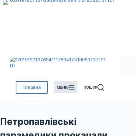
Перейти
до
вмісту
Головна
МЕНЮ
ПОШУК
Петропавлівські
парамедики прокачали