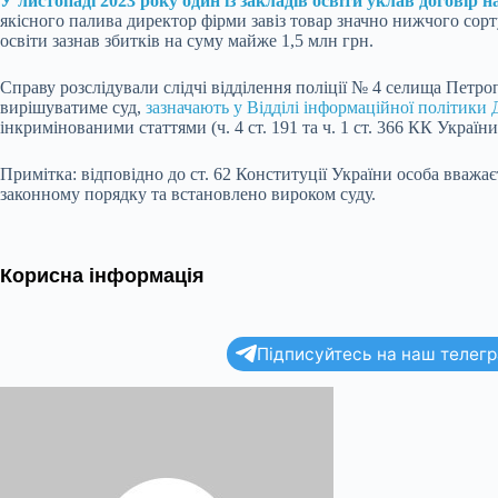
У листопаді 2023 року один із закладів освіти уклав договір 
якісного палива директор фірми завіз товар значно нижчого сорту,
освіти зазнав збитків на суму майже 1,5 млн грн.
Справу розслідували слідчі відділення поліції № 4 селища Петр
вирішуватиме суд,
зазначають у Відділі інформаційної політики
інкримінованими статтями (ч. 4 ст. 191 та ч. 1 ст. 366 КК Украї
Примітка: відповідно до ст. 62 Конституції України особа вважає
законному порядку та встановлено вироком суду.
Корисна інформація
Підписуйтесь на наш телегра