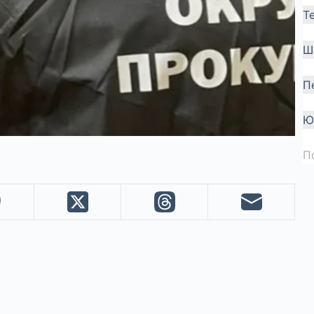
Т
Ш
П
Ю
П