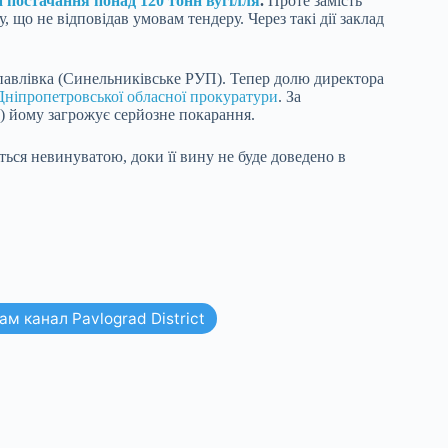
на постачання понад 120 тонн вугілля
.
Проте замість
 що не відповідав умовам тендеру. Через такі дії заклад
опавлівка (Синельниківське РУП). Тепер долю директора
 Дніпропетровської обласної прокуратури
. За
ни) йому загрожує серйозне покарання.
ться невинуватою, доки її вину не буде доведено в
м канал Pavlograd District