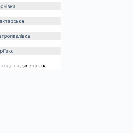
ернівка
ахтарське
етропавлівка
ріївка
огода від
sinoptik.ua