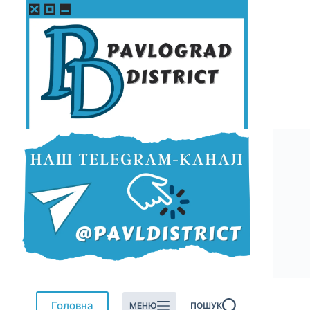
Перейти
до
вмісту
Головна
МЕНЮ
ПОШУК