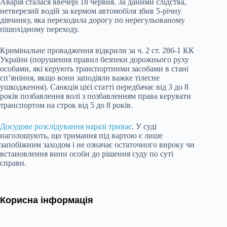
Аварія сталася ввечері 18 червня. За даними слідства,
нетверезий водій за кермом автомобіля збив 5-річну
дівчинку, яка переходила дорогу по нерегульованому
пішохідному переходу.
Кримінальне провадження відкрили за ч. 2 ст. 286-1 КК
України (порушення правил безпеки дорожнього руху
особами, які керують транспортними засобами в стані
сп’яніння, якщо вони заподіяли важке тілесне
ушкодження). Санкція цієї статті передбачає від 3 до 8
років позбавлення волі з позбавленням права керувати
транспортом на строк від 5 до 8 років.
Досудове розслідування наразі триває
. У суді
наголошують, що тримання під вартою є лише
запобіжним заходом і не означає остаточного вироку чи
встановлення вини особи до рішення суду по суті
справи.
Корисна інформація