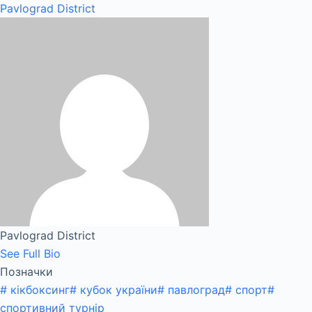
Pavlograd District
Pavlograd District
See Full Bio
Позначки
#
кікбоксинг
#
кубок україни
#
павлоград
#
спорт
#
спортивний турнір