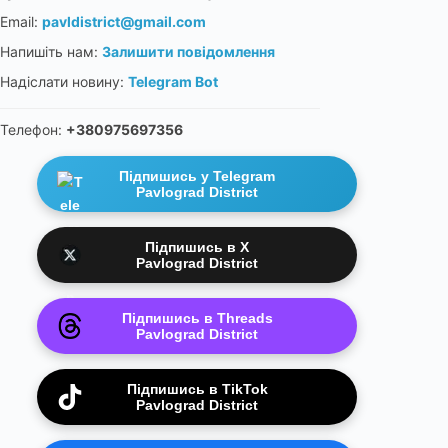
Email:
pavldistrict@gmail.com
Напишіть нам:
Залишити повідомлення
Надіслати новину:
Telegram Bot
Телефон:
+380975697356
Підпишись у Telegram
Pavlograd District
Підпишись в X
Pavlograd District
Підпишись в Threads
Pavlograd District
Підпишись в TikTok
Pavlograd District