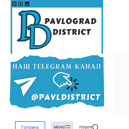
Перейти
до
вмісту
Головна
МЕНЮ
ПОШУК