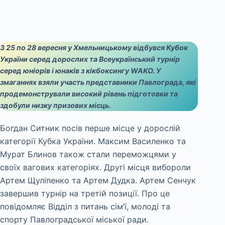
З 25 по 28 вересня у Хмельницькому відбувся Кубок
України серед дорослих та Всеукраїнський турнір
серед юніорів і юнаків з кікбоксингу WAKO. У
змаганнях взяли участь представники Павлограда, які
продемонстрували високий рівень підготовки та
здобули низку призових місць.
Богдан Ситник посів перше місце у дорослій
категорії Кубка України. Максим Василенко та
Мурат Блинов також стали переможцями у
своїх вагових категоріях. Другі місця вибороли
Артем Щуліпенко та Артем Дудка. Артем Сенчук
завершив турнір на третій позиції. Про це
повідомляє Відділ з питань сім’ї, молоді та
спорту Павлоградської міської ради.