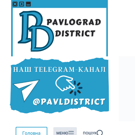
Перейти
до
вмісту
Головна
МЕНЮ
ПОШУК