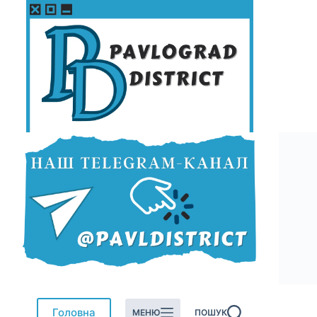
Перейти
до
вмісту
Головна
МЕНЮ
ПОШУК