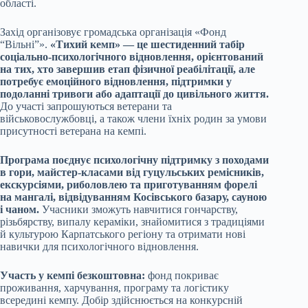
області.
Захід організовує громадська організація «Фонд
“Вільні”».
«Тихий кемп» — це шестиденний табір
соціально-психологічного відновлення, орієнтований
на тих, хто завершив етап фізичної реабілітації, але
потребує емоційного відновлення, підтримки у
подоланні тривоги або адаптації до цивільного життя.
До участі запрошуються ветерани та
військовослужбовці, а також члени їхніх родин за умови
присутності ветерана на кемпі.
Програма поєднує психологічну підтримку з походами
в гори, майстер-класами від гуцульських ремісників,
екскурсіями, риболовлею та приготуванням форелі
на мангалі, відвідуванням Косівського базару, сауною
і чаном.
Учасники зможуть навчитися гончарству,
різьбярству, випалу кераміки, знайомитися з традиціями
й культурою Карпатського регіону та отримати нові
навички для психологічного відновлення.
Участь у кемпі безкоштовна:
фонд покриває
проживання, харчування, програму та логістику
всередині кемпу. Добір здійснюється на конкурсній