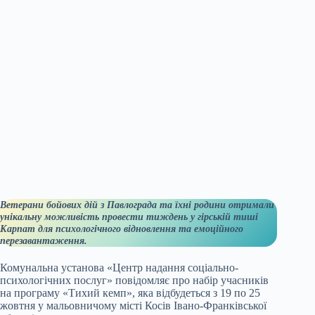
Ветерани бойових дій з Павлограда та їхні родини отримали
унікальну можливість провести тиждень у гірській тиші
Карпат для психологічного відновлення та емоційного
перезавантаження.
Комунальна установа «Центр надання соціально-
психологічних послуг» повідомляє про набір учасників
на програму «Тихий кемп», яка відбудеться з 19 по 25
жовтня у мальовничому місті Косів Івано-Франківської