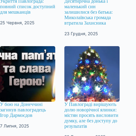
Укриття Павлограда:
Десятирічна донька і
повний список доступний
маленький син
для мешканців
залишилися без батька:
Миколаївська громада
25 Червня, 2025
втратила Захисника
23 Грудня, 2025
У бою на Донеччині
У Павлограді вирішують
загинув павлоградець
долю новорічної ялинки:
Ігор Дармоєдов
містян просять висловити
думку, але без доступу до
7 Липня, 2025
результатів