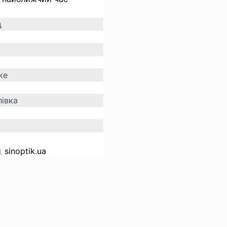
д
ке
івка
д
sinoptik.ua