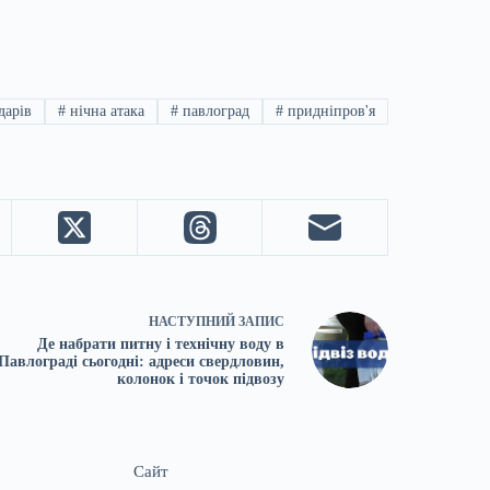
дарів
#
нічна атака
#
павлоград
#
придніпров'я
НАСТУПНИЙ
ЗАПИС
Де набрати питну і технічну воду в
Павлограді сьогодні: адреси свердловин,
колонок і точок підвозу
Сайт