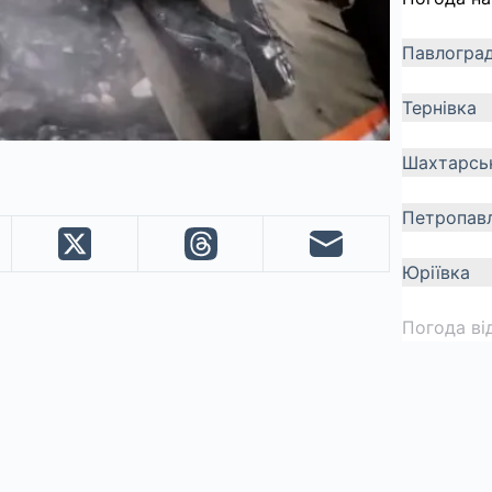
Павлогра
Тернівка
Шахтарсь
Петропавл
Юріївка
Погода ві