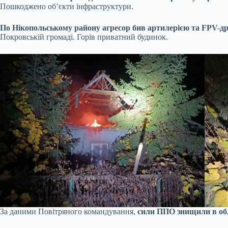
Пошкоджено об’єкти інфраструктури.
По Нікопольському району агресор бив артилерією та FPV-д
Покровській громаді. Горів приватний будинок.
За даними Повітряного командування,
сили ППО знищили в обла