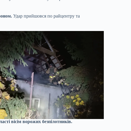
роном.
Удар прийшовся по райцентру та
сті вісім ворожих безпілотників.