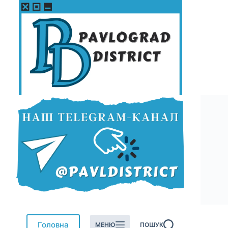
Перейти
до
вмісту
Головна
МЕНЮ
ПОШУК