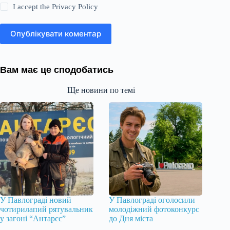
I accept the
Privacy Policy
Опублікувати коментар
Вам має це сподобатись
Ще новини по темі
У Павлограді новий
У Павлограді оголосили
чотирилапий рятувальник
молодіжний фотоконкурс
у загоні “Антарєс”
до Дня міста