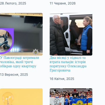
28 Лютого, 2025
11 Червня, 2026
У Павлограді затримали
Два місяці у підвалі та
чоловіка, який тричі
втрата пальців: історія
обікрав одну квартиру
порятунку Олександра
Григоровича
13 Вересня, 2025
16 Квітня, 2025