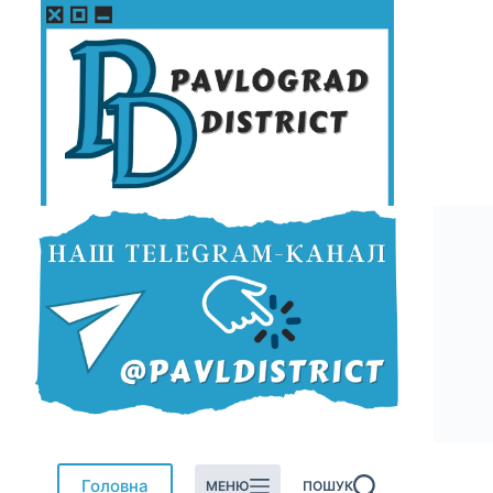
Перейти
до
вмісту
Головна
МЕНЮ
ПОШУК