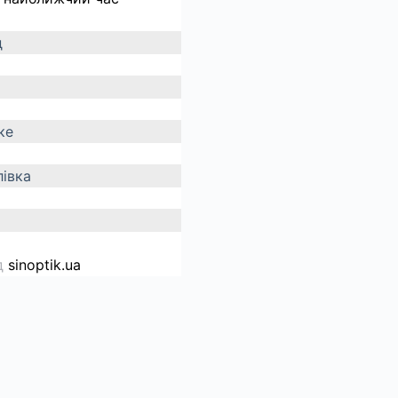
д
ке
івка
д
sinoptik.ua