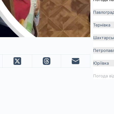
Павлогра
Тернівка
Шахтарсь
Петропавл
Юріївка
Погода ві