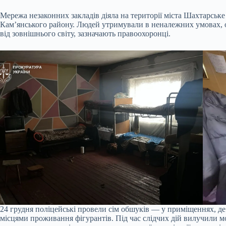
Мережа незаконних закладів діяла на території міста Шахтарськ
Кам’янського району. Людей утримували в неналежних умовах, 
від зовнішнього світу, зазначають правоохоронці.
24 грудня поліцейські провели сім обшуків — у приміщеннях, де
місцями проживання фігурантів. Під час слідчих дій вилучили мо