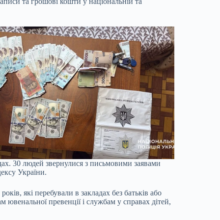
записи та грошові кошти у національній та
адах. 30 людей звернулися з письмовими заявами
дексу України.
оків, які перебували в закладах без батьків або
м ювенальної превенції і службам у справах дітей,