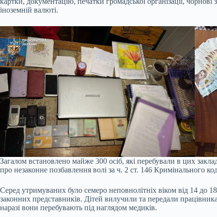
картки, документацію, печатки громадської організації, чорнові 
іноземній валюті.
Загалом встановлено майже 300 осіб, які перебували в цих закл
про незаконне позбавлення волі за ч. 2 ст. 146 Кримінального ко
Серед утримуваних було семеро неповнолітніх віком від 14 до 18 р
законних представників. Дітей вилучили та передали працівника
наразі вони перебувають під наглядом медиків.