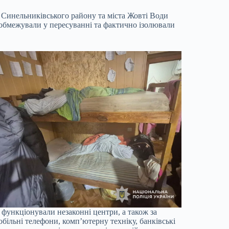
е Синельниківського району та міста Жовті Води
обмежували у пересуванні та фактично ізолювали
 функціонували незаконні центри, а також за
більні телефони, комп’ютерну техніку, банківські