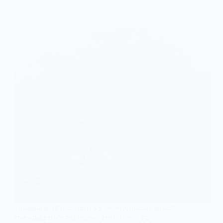
Придніпров’я входить у тиждень складної
погоди з ожеледицею, туманами та