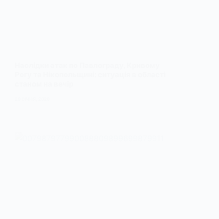
Наслідки атак по Павлограду, Кривому
Рогу та Нікопольщині: ситуація в області
станом на вечір
26 СІЧНЯ, 2026