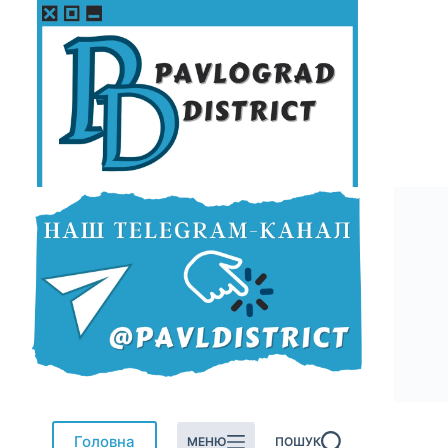
Перейти
до
вмісту
Головна
МЕНЮ
ПОШУК