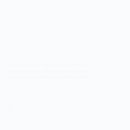
Павлоградка зарубала сокирою та
розчленувала співмешканця, а потім
скинула шматки тіла у вигрібну яму
26 СІЧНЯ, 2026