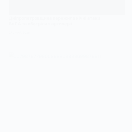
Дніпропетровщина пережила нічні атаки
БпЛА та обстріли з артилерії
27 СІЧНЯ, 2026