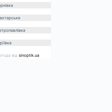
ернівка
ахтарське
етропавлівка
ріївка
огода від
sinoptik.ua