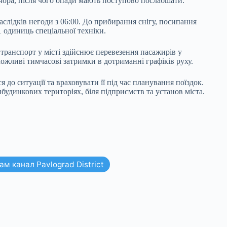
чора, після чого опади мають поступово послабшати.
аслідків негоди з 06:00. До прибирання снігу, посипання
1 одиниць спеціальної техніки.
 транспорт у місті здійснює перевезення пасажирів у
жливі тимчасові затримки в дотриманні графіків руху.
до ситуації та враховувати її під час планування поїздок.
удинкових територіях, біля підприємств та установ міста.
м канал Pavlograd District