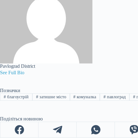
Pavlograd District
See Full Bio
Позначки
#
благоустрій
#
затишне місто
#
комуналка
#
павлоград
#
п
Поділіться новиною