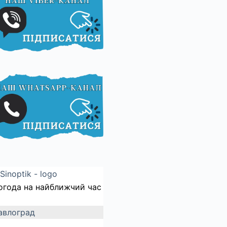
огода на найближчий час
авлоград