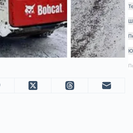
Т
Ш
П
Ю
П