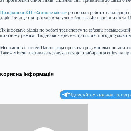
За прогнозами синоптиків, сильний сніг триватиме до самого ве
Працівники КП «Затишне місто»
розпочали роботи з ліквідації н
доріг і очищення тротуарів залучено близько 40 працівників та 1
Як інформує відділ по роботі транспорту та зв’язку, громадський
штатному режимі. Водночас через несприятливі погодні умови мо
Мешканців і гостей Павлограда просять з розумінням поставитися 
Також містян закликають долучатися до прибирання снігу на приб
Корисна інформація
Підписуйтесь на наш телегра