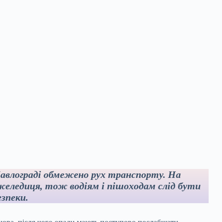
у Павлограді обмежено рух транспорту. На
еледиця, тож водіям і пішоходам слід бути
зпеки.