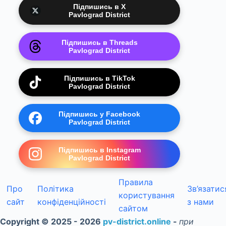
Підпишись в X
Pavlograd District
Підпишись в Threads
Pavlograd District
Підпишись в TikTok
Pavlograd District
Підпишись у Facebook
Pavlograd District
Підпишись в Instagram
Pavlograd District
Правила
Про
Політика
Зв’язатис
користування
сайт
конфіденційності
з нами
сайтом
Copyright © 2025 - 2026
pv-district.online
-
при