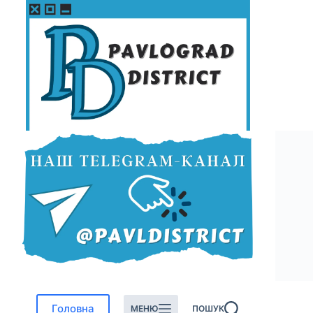
Перейти
до
вмісту
Головна
МЕНЮ
ПОШУК