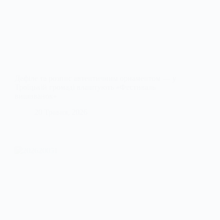
Дефіле та розпис автентичним орнаментом — у
Троїцькій громаді влаштують «Фестиваль
вишиванок»
20 Травня, 2026