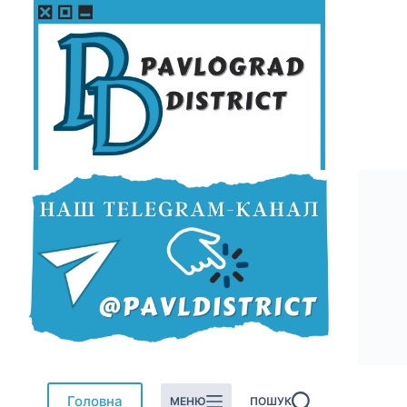
Перейти
до
вмісту
Головна
МЕНЮ
ПОШУК