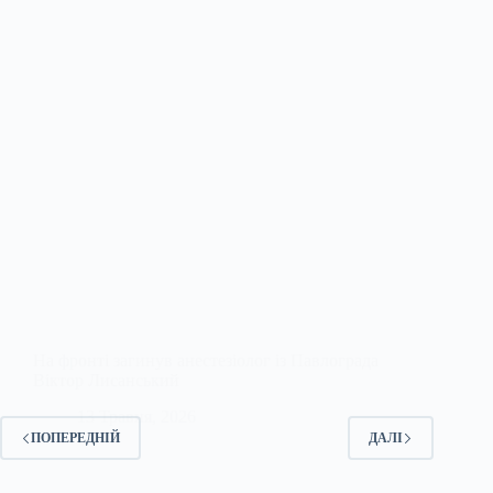
На фронті загинув анестезіолог із Павлограда
Віктор Лисанський
13 Травня, 2026
ПОПЕРЕДНІЙ
ДАЛІ