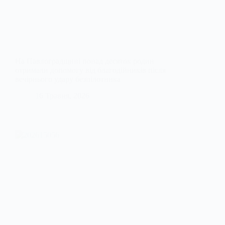
На Павлоградщині понад десяток родин
отримали допомогу від благодійників після
вечірнього удару безпілотника
16 Травня, 2026