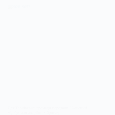
Для Тернівської громади передали 32-місний
мідібус для аварійних бригад