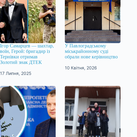
Ігор Самарцев — шахтар,
У Павлоградському
воїн, Герой: бригадир із
міськрайонному суді
Тернівки отримав
обрали нове керівництво
Золотий знак ДТЕК
10 Квітня, 2026
17 Липня, 2025