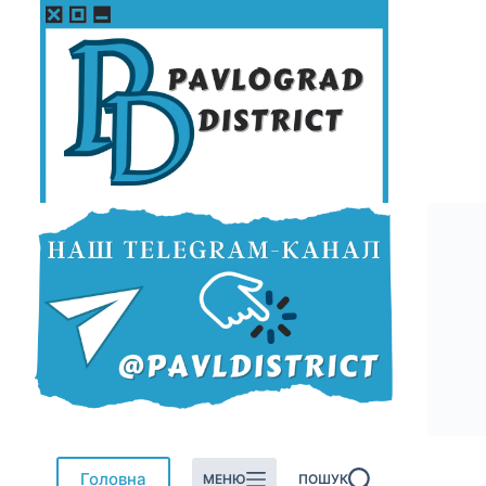
Перейти
до
вмісту
Головна
МЕНЮ
ПОШУК