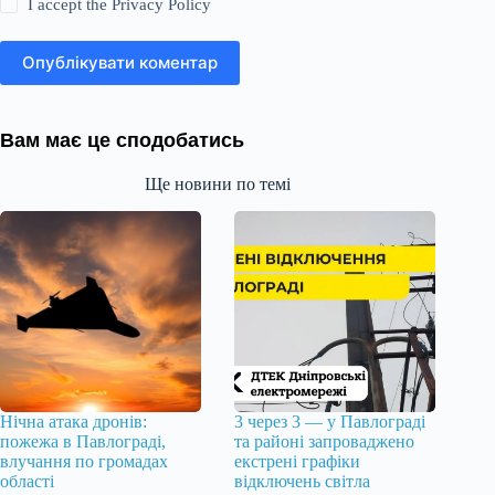
I accept the
Privacy Policy
Опублікувати коментар
Вам має це сподобатись
Ще новини по темі
Нічна атака дронів:
3 через 3 — у Павлограді
пожежа в Павлограді,
та районі запроваджено
влучання по громадах
екстрені графіки
області
відключень світла