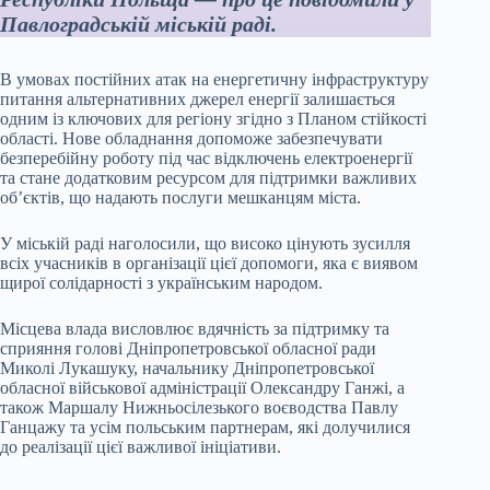
Павлоградській міській раді.
В умовах постійних атак на енергетичну інфраструктуру
питання альтернативних джерел енергії залишається
одним із ключових для регіону згідно з Планом стійкості
області. Нове обладнання допоможе забезпечувати
безперебійну роботу під час відключень електроенергії
та стане додатковим ресурсом для підтримки важливих
об’єктів, що надають послуги мешканцям міста.
У міській раді наголосили, що високо цінують зусилля
всіх учасників в організації цієї допомоги, яка є виявом
щирої солідарності з українським народом.
Місцева влада висловлює вдячність за підтримку та
сприяння голові Дніпропетровської обласної ради
Миколі Лукашуку, начальнику Дніпропетровської
обласної військової адміністрації Олександру Ганжі, а
також Маршалу Нижньосілезького воєводства Павлу
Ганцажу та усім польським партнерам, які долучилися
до реалізації цієї важливої ініціативи.