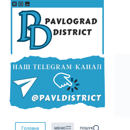
Перейти
до
вмісту
Головна
МЕНЮ
ПОШУК