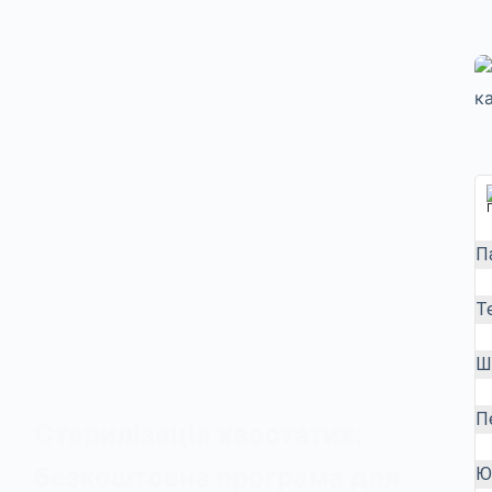
П
Т
Ш
П
Стерилізація хвостатих:
безкоштовна програма для
Ю