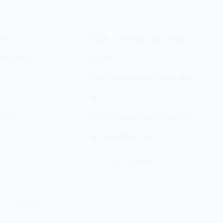
он
Від степу до гір:
назву
діти
”:
Петропавлівщин
и
да
оздовровляться
в Карпатах
я, 2025
22 Березня, 2025