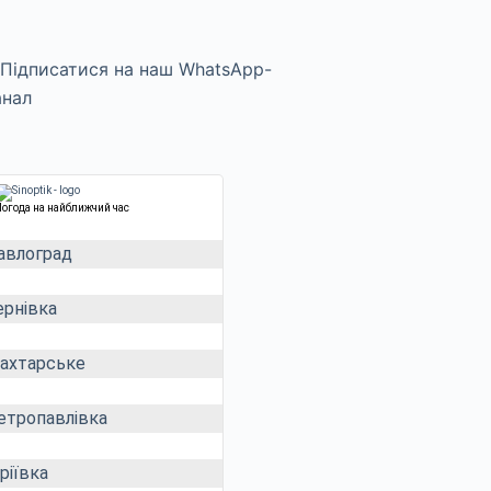
Погода на найближчий час
авлоград
ернівка
ахтарське
етропавлівка
ріївка