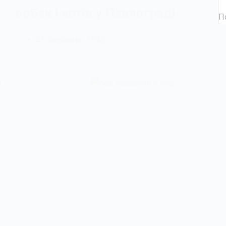
собак і котів у Павлограді
П
25 Березня, 2025