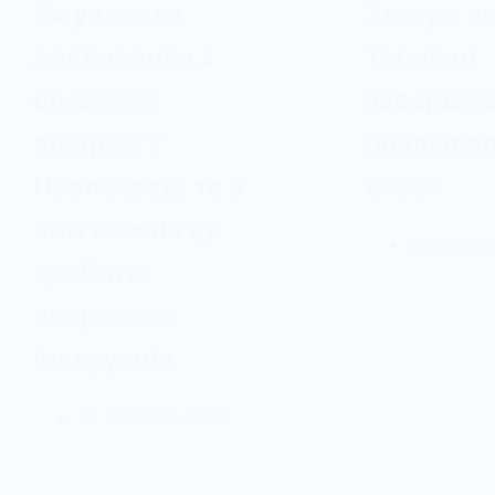
Як укласти
Завтра вн
декларацію з
Тернівці
сімейним
завершує
лікарем у
опалюва
Павлограді та з
сезон
ким можна це
24 Березн
зробити:
покрокова
інструкція
25 Березня, 2025