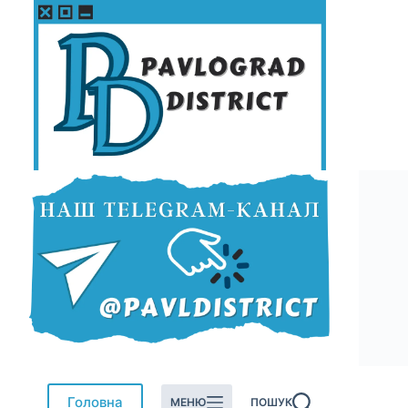
Перейти
до
вмісту
Головна
МЕНЮ
ПОШУК