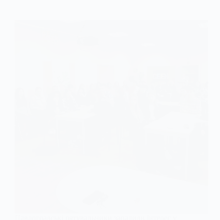
Павлоградські рятувальники запалили інтерес у