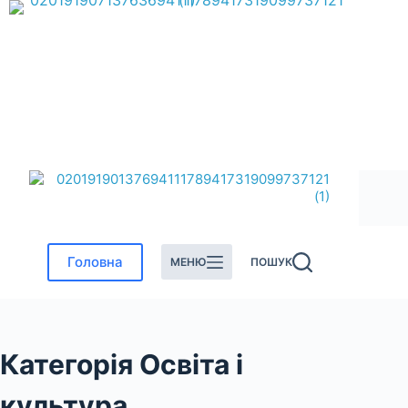
Перейти
до
вмісту
Головна
МЕНЮ
ПОШУК
Категорія
Освіта і
культура