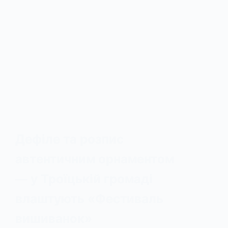
Дефіле та розпис
автентичним орнаментом
— у Троїцькій громаді
влаштують «Фестиваль
вишиванок»