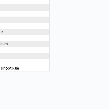
ке
івка
д
sinoptik.ua