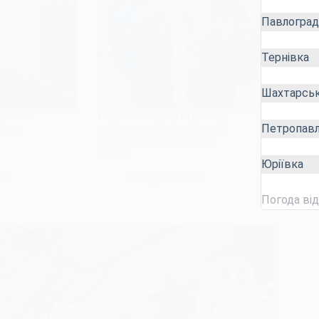
Павлоград
Тернівка
Шахтарсь
районі
Переселенці, що втратили
Петропавл
инок
домівки, пережили новий
удар у Павлоградському
районі
Юріївка
25
13 Червня, 2025
Погода ві