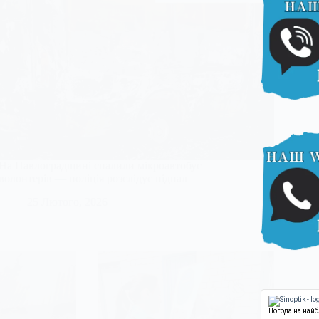
На Павлоградщині спалили мікроавтобус
волонтерів — поліція розслідує підпал
25 Лютого, 2026
Погода на най