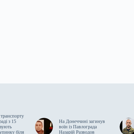
і транспорту
аді з 15
На Донеччині загинув
вують
воїн із Павлограда
упинку біля
Назарій Разводов