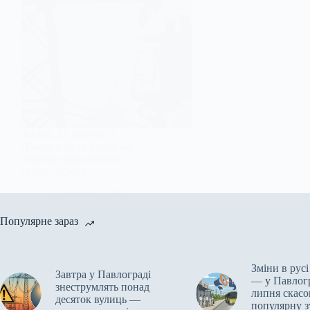
Завтра, 21 лютого, у
Павлограді та Булахівці
планове відключення
світла: адреси
20 Лютого, 2025
Популярне зараз
Зміни в рус
Завтра у Павлограді
— у Павлогр
знеструмлять понад
липня скасо
десяток вулиць —
популярну з