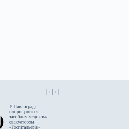
У Павлограді
попрощаються із
загиблим медиком-
евакуатором
«Госпітальєрів»