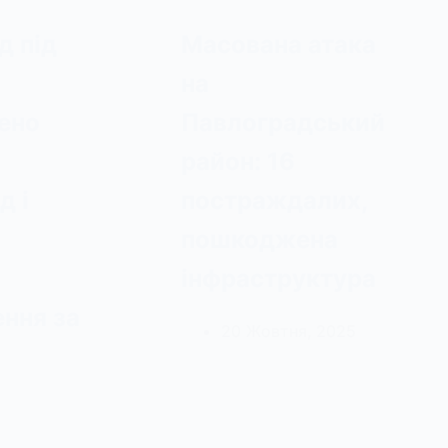
д під
Масована атака
на
ено
Павлоградський
район: 16
д і
постраждалих,
пошкоджена
інфраструктура
ння за
20 Жовтня, 2025