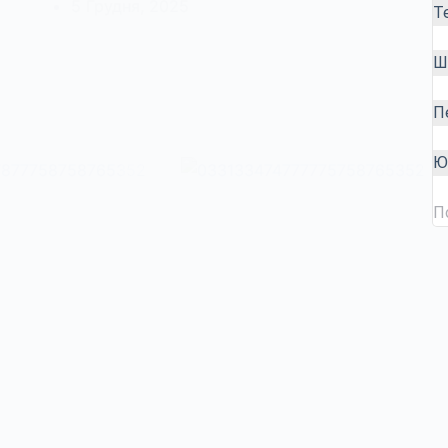
5 Грудня, 2025
Т
Ш
П
Ю
П