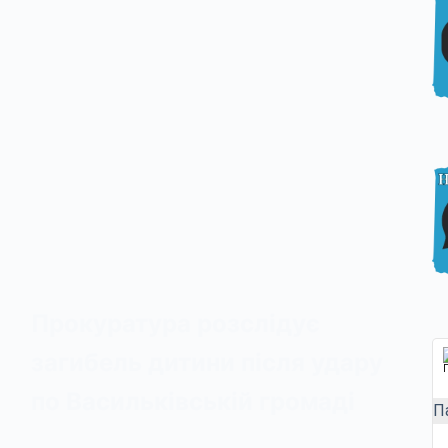
Прокуратура розслідує
загибель дитини після удару
по Васильківській громаді
П