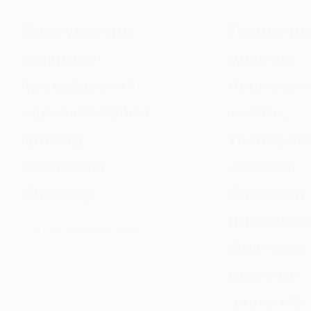
Прокуратура
Павлогра
відкрила
ударом:
провадження
пошкодж
через обстріли
житло,
громад
газопрові
Західного
автівки.
Донбасу
Відкрито
провадже
25 Жовтня, 2025
фактами
воєнних
злочинів