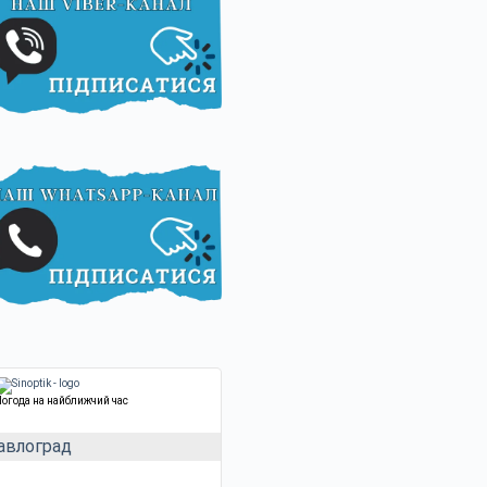
Погода на найближчий час
авлоград