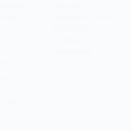
ий удар
Ще один
клад
поранений після
кого
вчорашньої
а
атаки на
Павлоград
ді
3 Листопада, 2025
ада, 2025