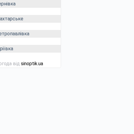
ернівка
ахтарське
етропавлівка
ріївка
огода від
sinoptik.ua