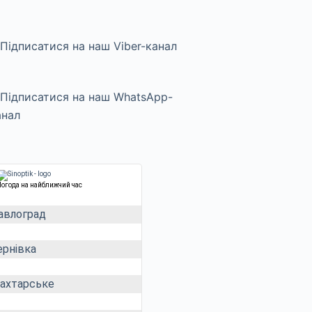
Погода на найближчий час
авлоград
ернівка
ахтарське