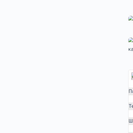
П
Т
Ш