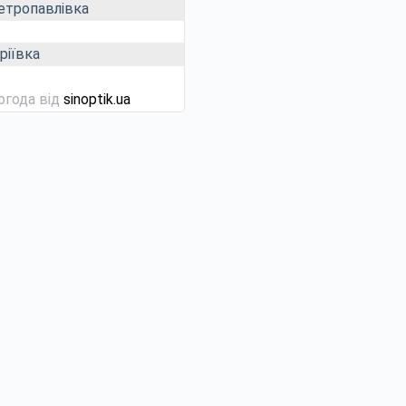
етропавлівка
ріївка
огода від
sinoptik.ua