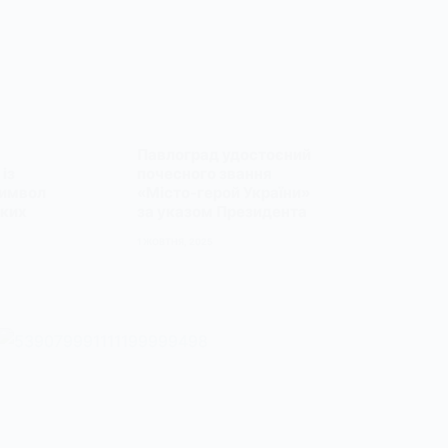
Павлоград удостоєний
із
почесного звання
символ
«Місто-герой України»
ьких
за указом Президента
1 ЖОВТНЯ, 2025