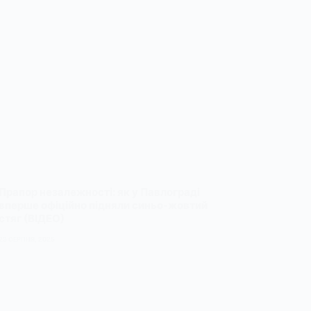
Прапор незалежності: як у Павлограді
вперше офіційно підняли синьо-жовтий
стяг (ВІДЕО)
23 СЕРПНЯ, 2025