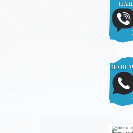
40 шахтарів та енергетиків Західного
Донбасу отримали нагороди від Міненерго
на глибині 480 метрів
22 ЛИПНЯ, 2026
Погода на на