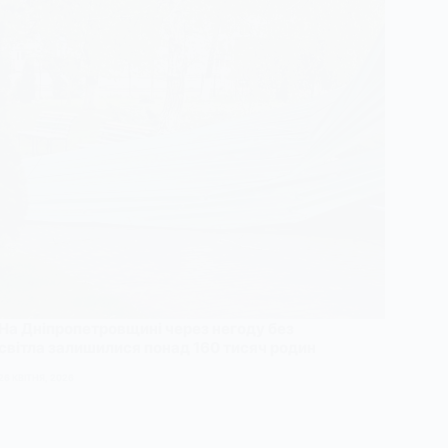
На Дніпропетровщині через негоду без
світла залишилися понад 160 тисяч родин
26 КВІТНЯ, 2026