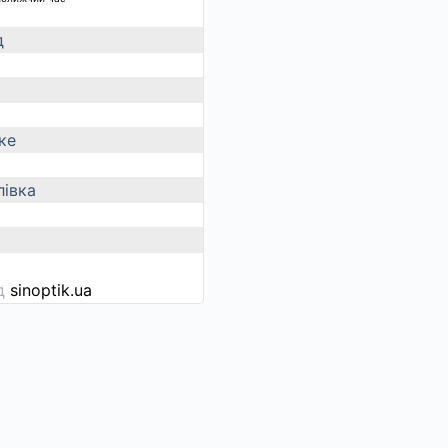
д
ке
івка
ід
sinoptik.ua