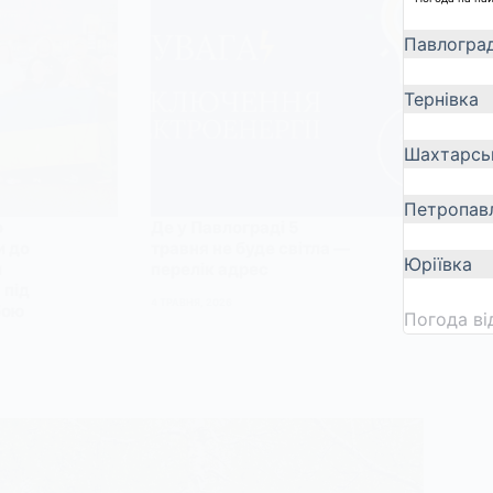
Павлогра
Тернівка
Шахтарсь
Петропавл
о
Де у Павлограді 5
и до
травня не буде світла —
Юріївка
и
перелік адрес
 під
4 ТРАВНЯ, 2026
бою
Погода в