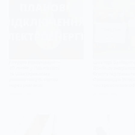
Готуйте павербанки —
Шахтарі Західног
20 липня у Павлограді
Донбасу вирушил
та Шахтарському
Єгипту підтримат
вимикатимуть світло
Олександра Усика
через ремонти
час грандіозного 
19 ЛИПНЯ, 2026
20 ТРАВНЯ, 2026