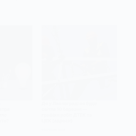
а
Де у Павлограді не буде
втра
світла 10 березня —
тло
графіки робіт ДТЕК та
оти?
ЦЕК (адреси)
9 БЕРЕЗНЯ, 2026