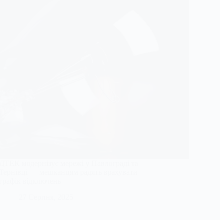
ДТЕК модернізує мережі у Павлограді та
Тернівці — мешканцям радять врахувати
графік відключень
27 Серпня, 2025