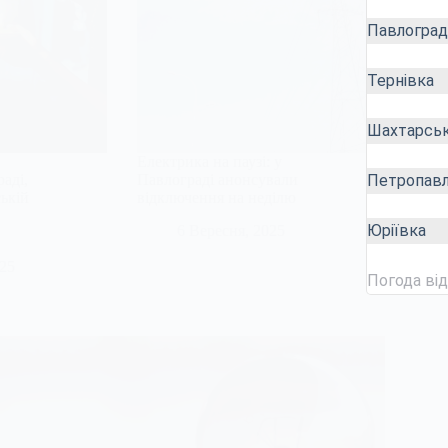
Павлоград
Тернівка
Шахтарсь
Електрика на паузі: у
Петропавл
аді,
Павлограді анонсували
ській
відключення на неділю
Юріївка
6 Вересня, 2025
025
Погода ві