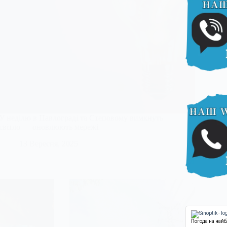
У неділю в Павлограді та Степовому вимкнуть
світло — оновлюють мережі
13 Вересня, 2025
Погода на най