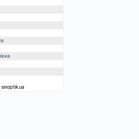
ке
івка
д
sinoptik.ua