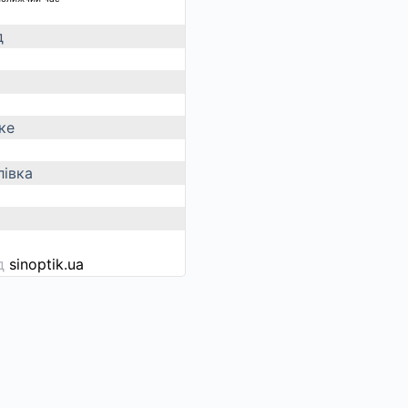
д
ке
івка
ід
sinoptik.ua