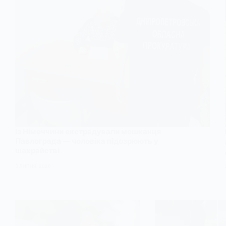
Із Німеччини екстрадували мешканця
Павлограда — чоловіка підозрюють у
шахрайстві
3 ЛИПНЯ, 2026