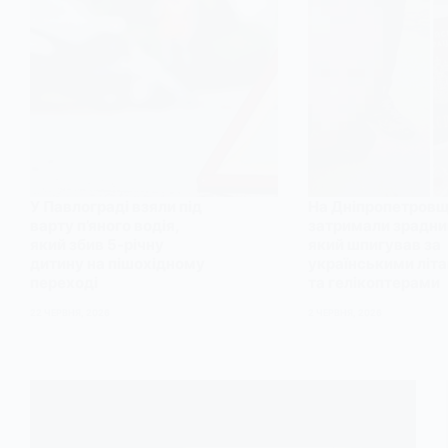
У Павлограді взяли під
На Дніпропетровщ
варту п’яного водія,
затримали зрадни
який збив 5-річну
який шпигував за
дитину на пішохідному
українськими літ
переході
та гелікоптерами
22 ЧЕРВНЯ, 2026
2 ЧЕРВНЯ, 2026