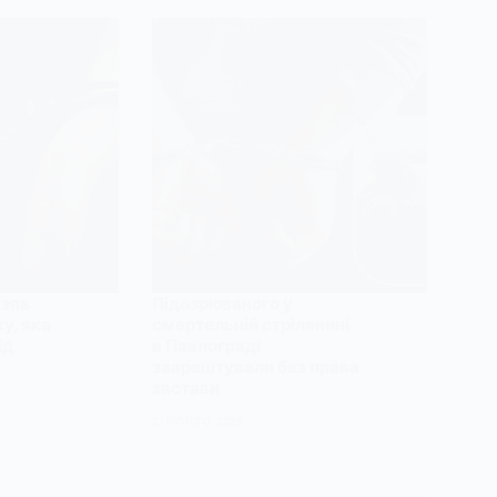
узяв
Підозрюваного у
у, яка
смертельній стрілянині
ід
в Павлограді
заарештували без права
застави
21 ЛЮТОГО, 2026