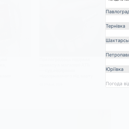
Павлогра
Тернівка
Шахтарсь
Петропавл
ині
Павлоградець підірвав
ка,
гранату в магазині АТБ
Юріївка
— суд відправив
аками
підозрюваного під варту
Погода в
29 ТРАВНЯ, 2026