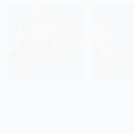
У Павлограді взяли під
У Павлограді суд 
варту 21-річного водія,
під варту сутенерк
який у стані сп’яніння
переховувалася в
збив двох дівчат
слідства
2 КВІТНЯ, 2026
23 ЛЮТОГО, 2026