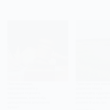
Павлоградця,
Прокуратура пове
підозрюваного у
державі землі
завданні тяжкого
заказника «Долин
поранення, взято під
річки Бик» вартіс
цілодобовий домашній
майже 9 млн грн
арешт
28 СЕРПНЯ, 2025