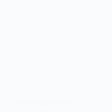
У Павлограді побував