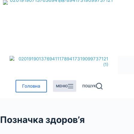
Перейти
до
вмісту
Головна
МЕНЮ
ПОШУК
Позначка
здоров’я