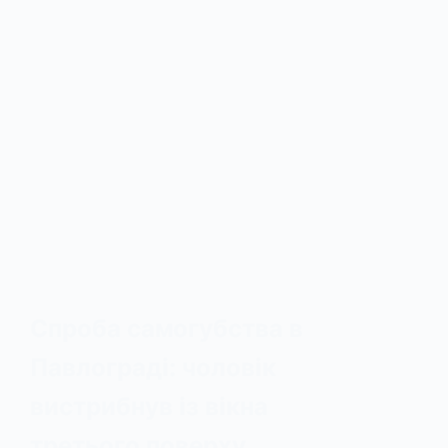
Спроба самогубства в
Павлограді: чоловік
вистрибнув із вікна
третього поверху