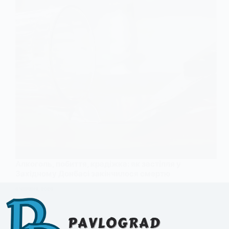
Алкоголь, побиття, крадіжка: як застілля у
Західному Донбасі закінчилося смертю
5 ЧЕРВНЯ, 2025