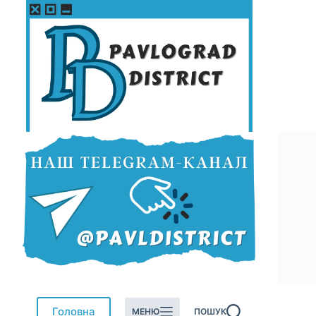
Перейти
до
вмісту
Головна
МЕНЮ
ПОШУК