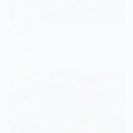
Тернівка серед найкращих — друге місце
серед міських спортивних громад області
14 ЛИПНЯ, 2025