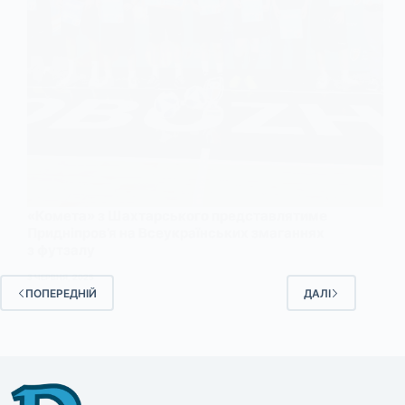
«Комета» з Шахтарського представлятиме
Придніпров’я на Всеукраїнських змаганнях
з футзалу
3 ЧЕРВНЯ, 2025
ПОПЕРЕДНІЙ
ДАЛІ