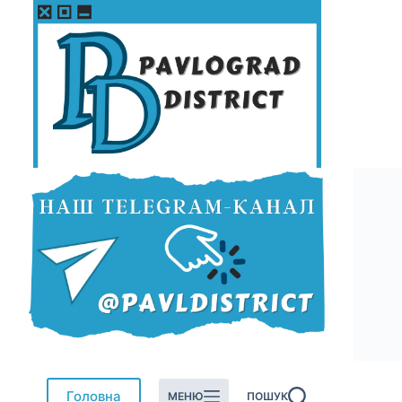
Перейти
до
вмісту
Головна
МЕНЮ
ПОШУК