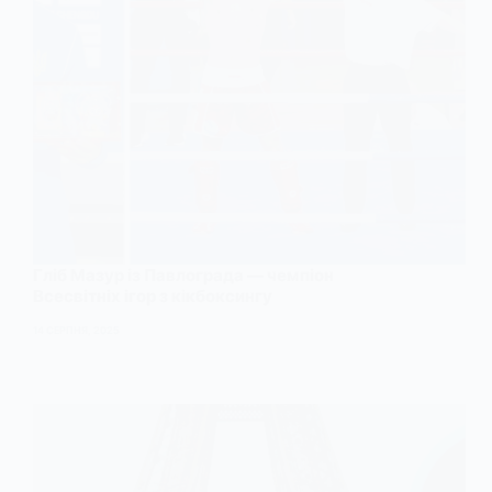
Гліб Мазур із Павлограда — чемпіон
Всесвітніх ігор з кікбоксингу
14 СЕРПНЯ, 2025