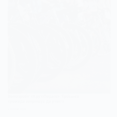
Велопробіг «КрутіПедалі»: Троїцька
громада запрошує до участі
4 ЛИПНЯ, 2025