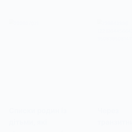
Списки родин із
Через
дітьми, які
транзитн