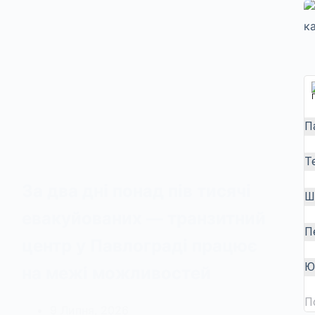
П
Т
За два дні понад пів тисячі
Ш
евакуйованих — транзитний
П
центр у Павлограді працює
Ю
на межі можливостей
П
9 Липня, 2026