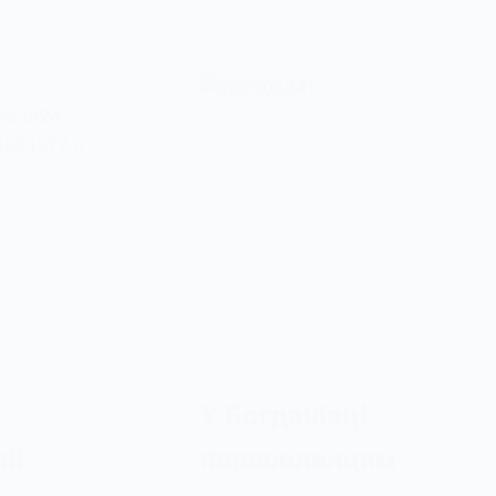
У Богданівці
ий
переселенцям