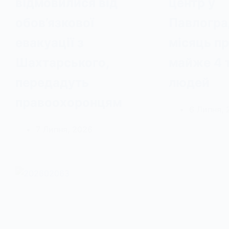
відмовилися від
центр у
обов’язкової
Павлогра
евакуації з
місяць п
Шахтарського,
майже 4 
передадуть
людей
правоохоронцям
6 Липня, 
7 Липня, 2026