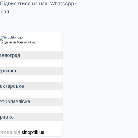
Погода на найближчий час
авлоград
ернівка
ахтарське
етропавлівка
ріївка
огода від
sinoptik.ua