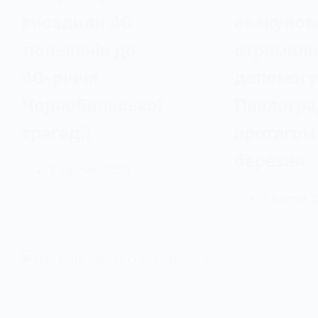
висадили 40
евакуйов
тюльпанів до
отримал
40-річчя
допомогу
Чорнобильської
Павлогра
трагедії
протягом
березня
8 Квітня, 2026
1 Квітня,