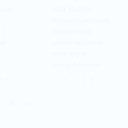
аних
330 людей:
и
Павлоградський
 в
транзитний
ді
центр приймає
нові групи
евакуйованих
 2026
8 Січня, 2026