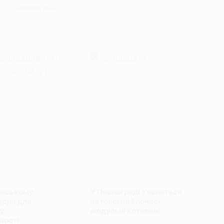
6 ЛЮТОГО, 2026
баському
У Павлограді з’являться
адри для
автономні блочно-
ку
модульні котельні
ності