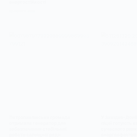
енергостійкості
22 ЛЮТОГО, 2026
Петропавлівська громада
У Західно-Дон
отримала генератор для
ліцеї готують к
забезпечення стабільної
сучасного рин
роботи селищної ради
енергоефектив