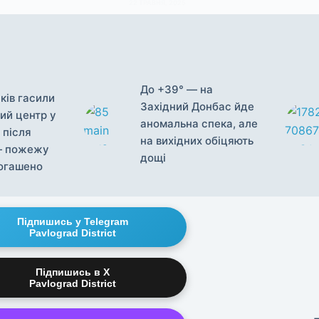
22 ТРАВНЯ, 2025
До +39° — на
ків гасили
Західний Донбас йде
ий центр у
аномальна спека, але
 після
на вихідних обіцяють
— пожежу
дощі
огашено
Підпишись у Telegram
Pavlograd District
Підпишись в X
Pavlograd District