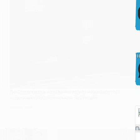
До Павлограда надійшов потужний генератор
— допомога від польських партнерів
8 ЛИПНЯ, 2026
П