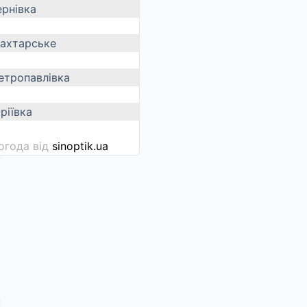
ернівка
ахтарське
етропавлівка
ріївка
огода від
sinoptik.ua