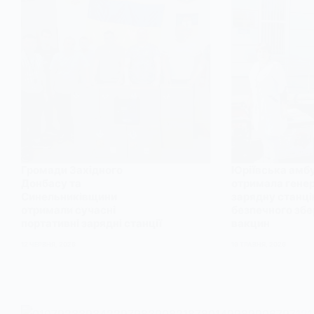
Громади Західного
Юріївська амбу
Донбасу та
отримала генер
Синельниківщини
зарядну станці
отримали сучасні
безпечного збе
портативні зарядні станції
вакцин
12 ЧЕРВНЯ, 2026
19 ТРАВНЯ, 2026