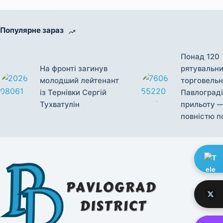
28 СІЧНЯ, 2026
27 ЧЕРВНЯ, 2025
Популярне зараз
Понад 120
На фронті загинув
рятувальни
молодший лейтенант
торговельн
із Тернівки Сергій
Павлограді
Тухватулін
прильоту 
повністю п