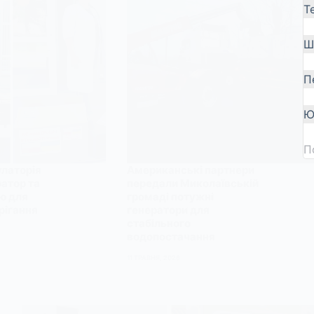
Т
Ш
П
Ю
П
латорія
Американські партнери
атор та
передали Миколаївській
ю для
громаді потужні
рігання
генератори для
стабільного
водопостачання
11 ТРАВНЯ, 2026