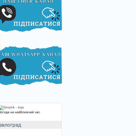
Погода на найближчий час
авлоград