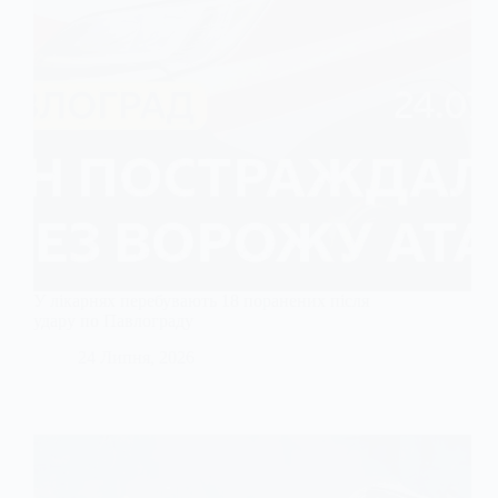
У лікарнях перебувають 18 поранених після
удару по Павлограду
24 Липня, 2026