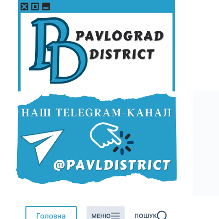
Перейти
до
вмісту
Головна
МЕНЮ
ПОШУК