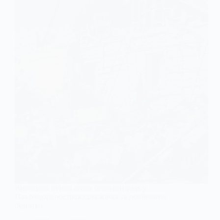
Внаслідок нічної атаки безпілотників у
Павлограді постраждала жінка та понівечено
будинки