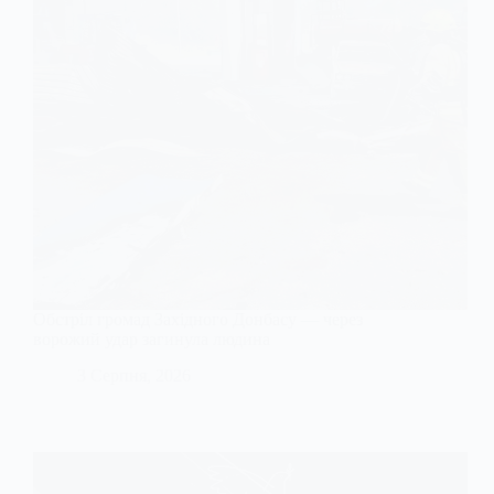
Обстріл громад Західного Донбасу — через
ворожий удар загинула людина
3 Серпня, 2026