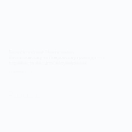
Ворог атакував Шахтарське,
Васильківську та Покровську громади — є
поранені та масштабні руйнування
21 ЧЕРВНЯ, 2026