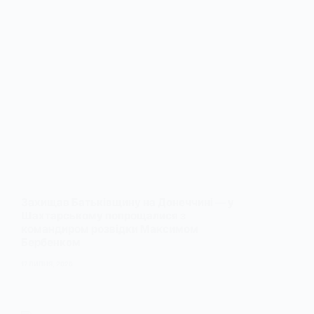
Захищав Батьківщину на Донеччині — у
Шахтарському попрощалися з
командиром розвідки Максимом
Бербенком
17 ЛИПНЯ, 2026