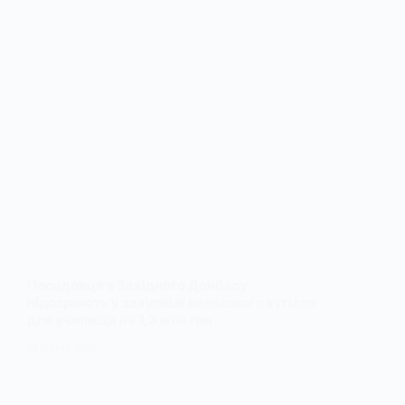
Посадовця з Західного Донбасу
підозрюють у закупівлі неякісного вугілля
для училища на 1,3 млн грн
30 ЛИПНЯ, 2026