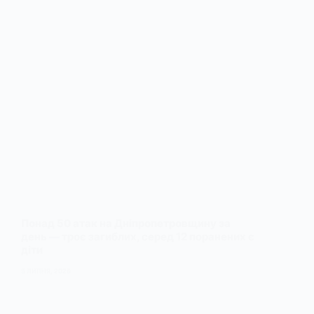
Понад 50 атак на Дніпропетровщину за
день — троє загиблих, серед 12 поранених є
діти
3 ЛИПНЯ, 2026