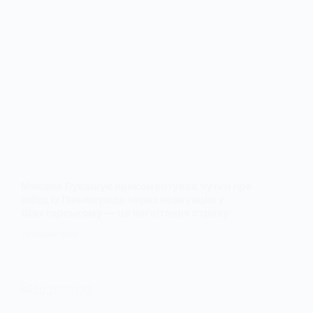
Микола Лукашук прокоментував чутки про
виїзд із Павлограда через евакуацію у
Шахтарському — це нагнітання страху
20 ЧЕРВНЯ, 2026