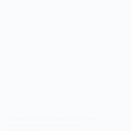
Захисник із Шахтарського став срібним
призером Дніпропетровщини з
пауерліфтингу