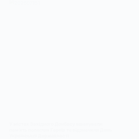
У містах Західного Донбасу вшанували
пам’ять полеглих Героїв та відзначили День
Української Державності