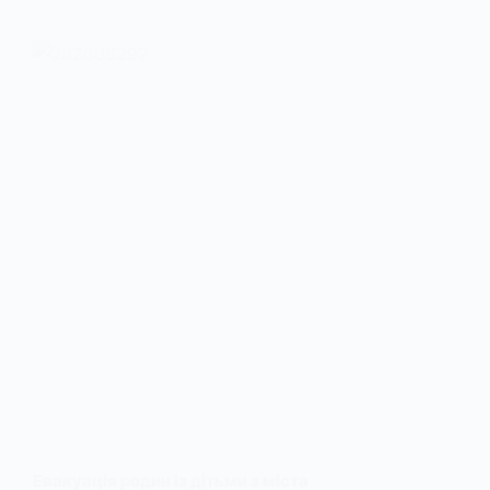
Евакуація родин із дітьми з міста