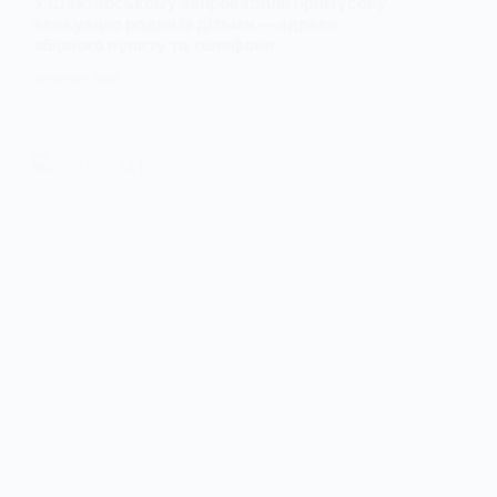
У Шахтарському запровадили примусову
евакуацію родин із дітьми — адреса
збірного пункту та телефони
16 ЧЕРВНЯ, 2026