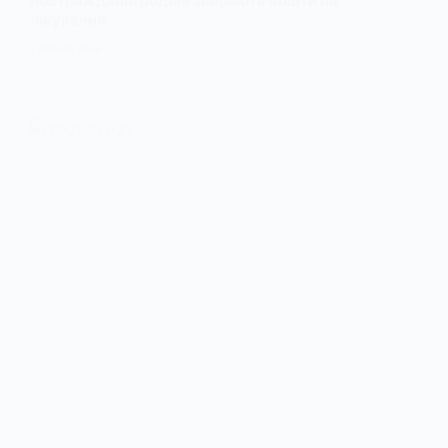
постраждалій родині збирають кошти на
лікування
3 ЛИПНЯ, 2026