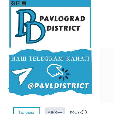
Перейти
до
вмісту
Головна
МЕНЮ
ПОШУК