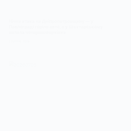
Нічна атака на Дніпропетровщину — у
Павлограді горіли авто, а у Шахтарському
палала чотириповерхівка
2 ЛИПНЯ, 2026