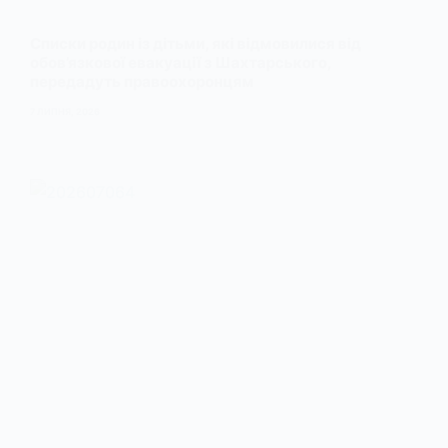
Списки родин із дітьми, які відмовилися від
обов’язкової евакуації з Шахтарського,
передадуть правоохоронцям
7 ЛИПНЯ, 2026