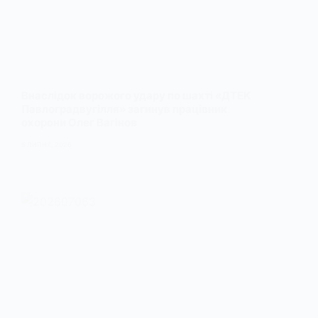
Внаслідок ворожого удару по шахті «ДТЕК
Павлоградвугілля» загинув працівник
охорони Олег Вагінов
6 ЛИПНЯ, 2026