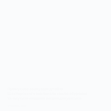
Примусова евакуація дітей із
Шахтарського викликала хвилю обурення
та змусила нардепа виправдовуватися
17 ЧЕРВНЯ, 2026