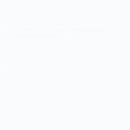
Для жителів Шахтарського, які
евакуюються, діє безкоштовний транспорт
— графік та напрямки
22 ЧЕРВНЯ, 2026