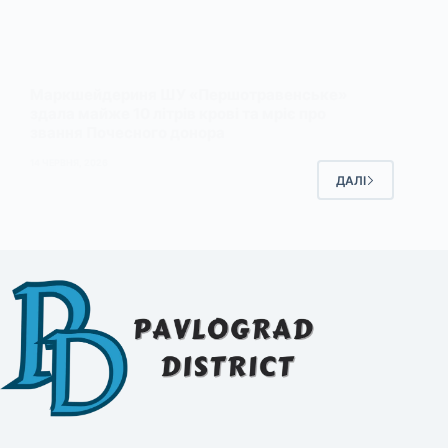
Маркшейдериня ШУ «Першотравенське»
здала майже 10 літрів крові та мріє про
звання Почесного донора
14 ЧЕРВНЯ, 2026
ДАЛІ