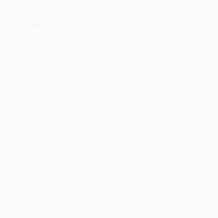
Школи Шахтарського повертаються до
дистанційки через евакуацію дітей
24 ЛИПНЯ, 2026