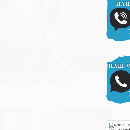
В очікуванні безпеки: портрети війни у
транзитному центрі Павлограда (ФОТО)
28 ЛИПНЯ, 2025
Погода на на