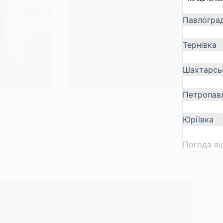
Павлогра
Тернівка
Шахтарсь
обі:
28 липня у Павлограді
Петропавл
та навколишніх селах
 від
відключать
Юріївка
них у
електроенергію через
технічні роботи
Погода в
27 ЛИПНЯ, 2025