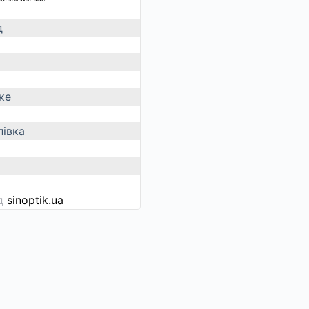
д
ке
івка
ід
sinoptik.ua