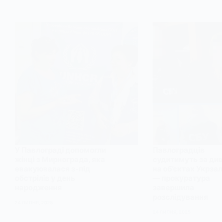
У Павлограді допомогли
Павлоградців
жінці з Мирнограда, яка
судитимуть за ди
евакуювалася з-під
на об’єктах Укрзал
обстрілів у день
— прокуратура
народження
завершила
розслідування
24 ЛИПНЯ, 2025
24 ЛИПНЯ, 2025