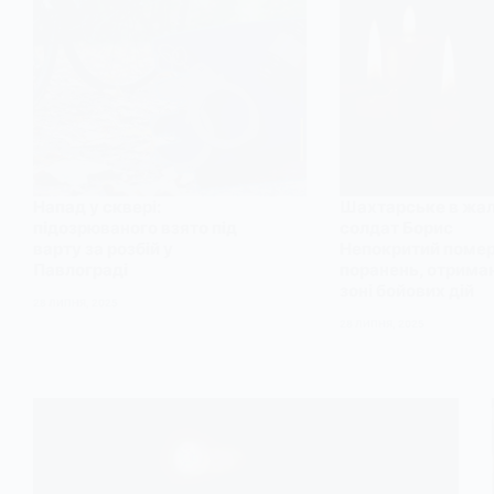
Напад у сквері:
Шахтарське в жал
підозрюваного взято під
солдат Борис
варту за розбій у
Непокритий помер
Павлограді
поранень, отрима
зоні бойових дій
28 ЛИПНЯ, 2025
28 ЛИПНЯ, 2025