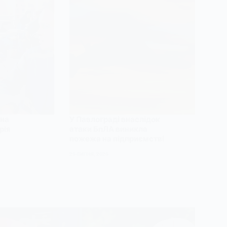
 на
У Павлограді внаслідок
рія
атаки БпЛА виникла
пожежа на підприємстві
25 ЛИПНЯ, 2025