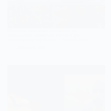
Шахтарські профспілки наполягають на
невідкладному державному втручанні для
порятунку водогону Дніпро — Західний Донбас
24 Березня, 2026