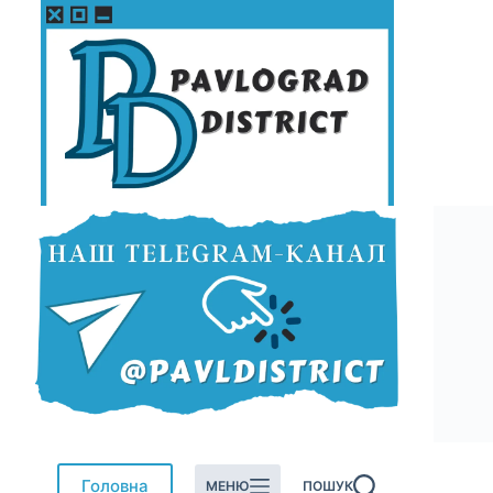
Перейти
до
вмісту
Головна
МЕНЮ
ПОШУК