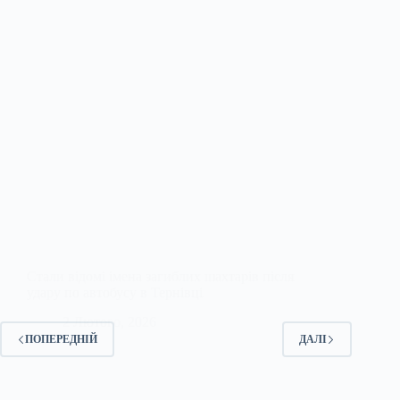
Стали відомі імена загиблих шахтарів після
удару по автобусу в Тернівці
2 Лютого, 2026
ПОПЕРЕДНІЙ
ДАЛІ