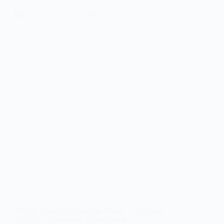
Пішов із життя Валентин Чебан — відомий
аграрій та почесний громадянин