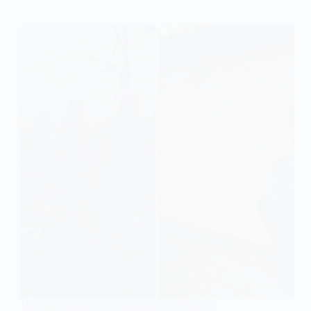
На Павлоградщині понад десяток родин