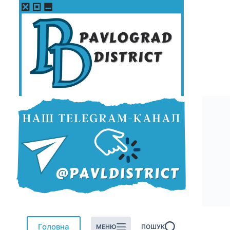
Перейти
до
вмісту
Головна
МЕНЮ
ПОШУК