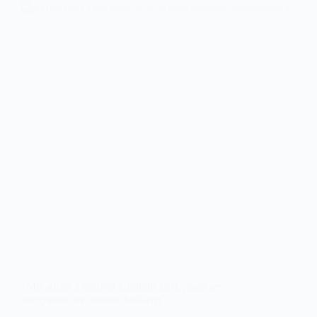
“Ми жили в єдиній вцілілій хаті, доки не
зрозуміли, що маємо виїхати”