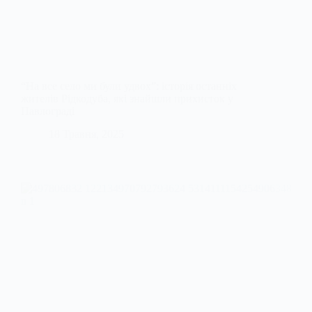
“На все село ми були удвох”: історія останніх
жителів Рідкодуба, які знайшли прихисток у
Павлограді
18 Травня, 2025