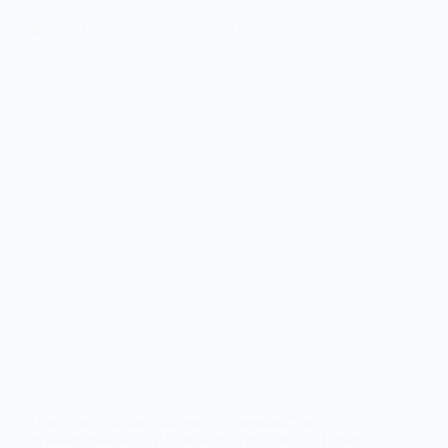
“Рани не гоїлися, лікарня зруйнована”: як
гуманітарна місія у Павлограді допомогла Юрію