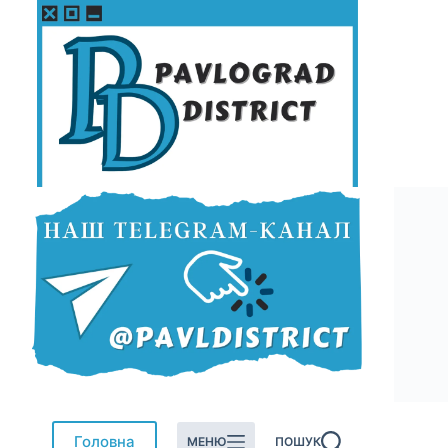
Перейти
до
вмісту
Головна
МЕНЮ
ПОШУК