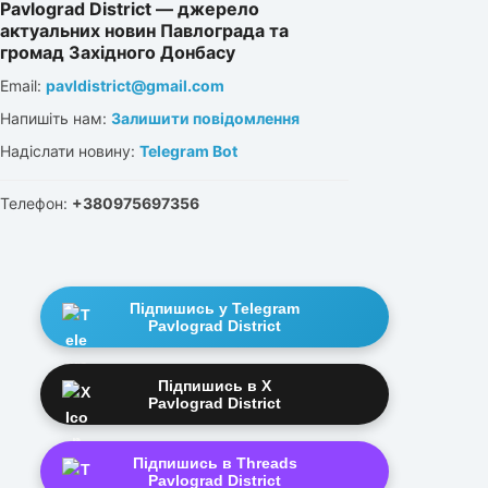
Pavlograd District — джерело
актуальних новин Павлограда та
громад Західного Донбасу
Email:
pavldistrict@gmail.com
Напишіть нам:
Залишити повідомлення
Надіслати новину:
Telegram Bot
Телефон:
+380975697356
Підпишись у Telegram
Pavlograd District
Підпишись в X
Pavlograd District
Підпишись в Threads
Pavlograd District