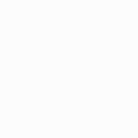
Її винесли з дому на руках — евакуація з
Донеччини і нова точка опори в Павлограді
11 Липня, 2025