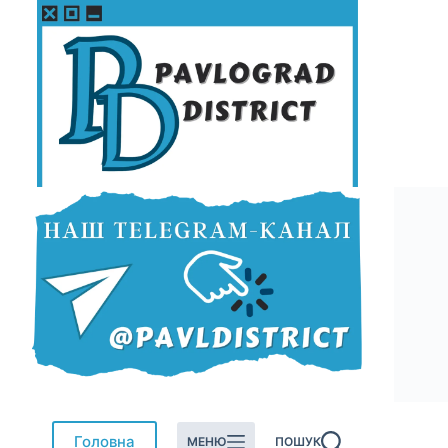
Перейти
до
вмісту
Головна
МЕНЮ
ПОШУК