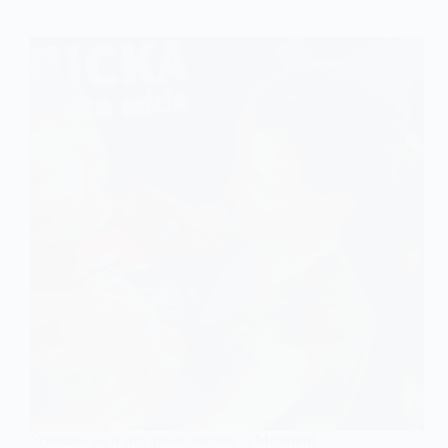
Усмішка на п’ять зубів: малюк із Межової