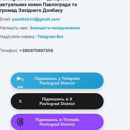
актуальних новин Павлограда та
громад Західного Донбасу
Email:
pavldistrict@gmail.com
Напишіть нам:
Залишити повідомлення
Надіслати новину:
Telegram Bot
Телефон:
+380975697356
Підпишись у Telegram
Pavlograd District
Підпишись в X
Pavlograd District
Підпишись в Threads
Pavlograd District