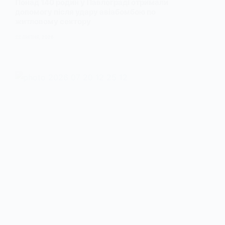
Понад 140 родин у Павлограді отримали
допомогу після удару авіабомбою по
житловому сектору
22 ЛИПНЯ, 2026