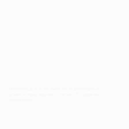
Павлоград оговтується після вчорашньої
атаки — пошкоджено близько 10 будинків
та магазин
10 КВІТНЯ, 2026