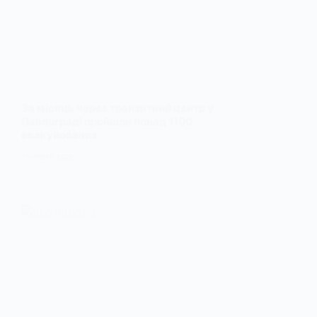
За місяць через транзитний центр у
Павлограді пройшли понад 1100
евакуйованих
2 ЧЕРВНЯ, 2026