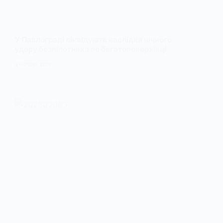
У Павлограді ліквідують наслідки нічного
удару безпілотника по багатоповерхівці
4 ЧЕРВНЯ, 2026