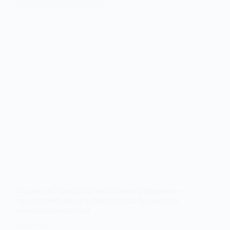
За два дні понад пів тисячі евакуйованих —
транзитний центр у Павлограді працює на
межі можливостей
9 ЛИПНЯ, 2026