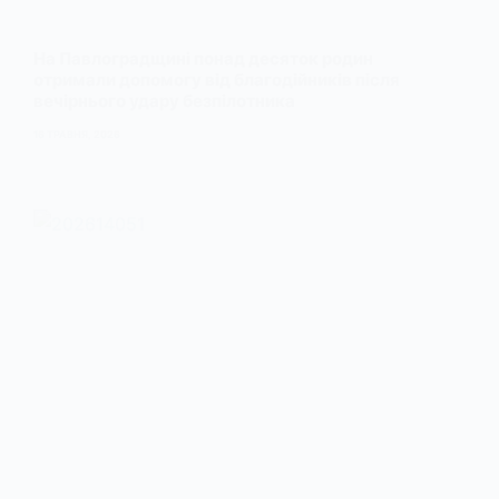
На Павлоградщині понад десяток родин
отримали допомогу від благодійників після
вечірнього удару безпілотника
16 ТРАВНЯ, 2026