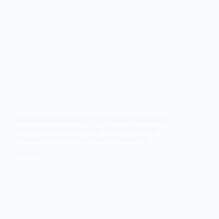
Соціальний автобус від гуманітарної місії
допомагає мешканцям прифронтових
громад дістатися до Шахтарського
29 ТРАВНЯ, 2026