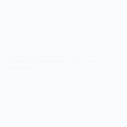
Вибухова хвиля понівечила 7 будинків — як
у Павлограді ліквідовують наслідки атаки
безпілотника
14 ЧЕРВНЯ, 2026