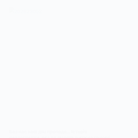
Без нас наш дім пропаде… Історія
павлоградки, яка не змогла жити на чужині