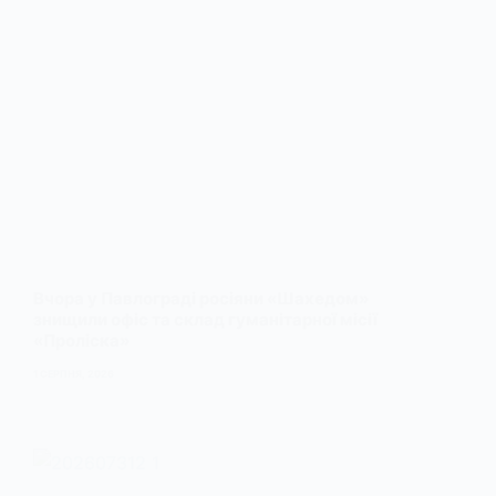
Вчора у Павлограді росіяни «Шахедом»
знищили офіс та склад гуманітарної місії
«Проліска»
1 СЕРПНЯ, 2026