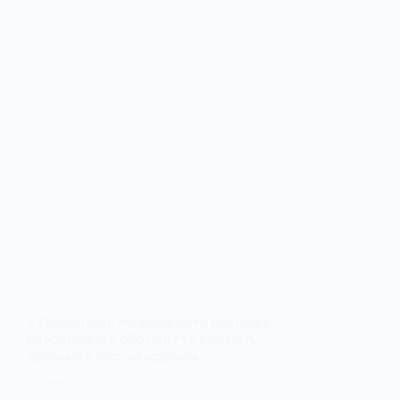
У Павлограді ліквідовують наслідки
вчорашнього обстрілу та видають
допомогу постраждалим
31 ЛИПНЯ, 2026