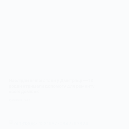
Наслідки нічної атаки у Дмитрівці — 18
родин отримали допомогу для ремонту
своїх домівок
15 ЛИПНЯ, 2026