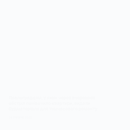
Павлоградцям, у яких через вчорашній
обстріл понівечило квартири, видали
будматеріали для тимчасового ремонту
26 ТРАВНЯ, 2026