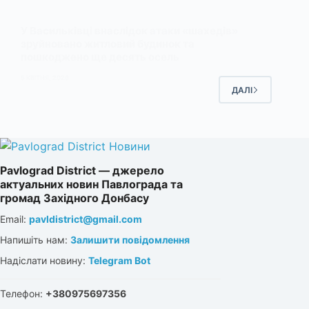
У Васильківці внаслідок атаки «шахедів»
зруйновано житловий будинок та
пошкоджено ще десять осель
5 КВІТНЯ, 2026
ДАЛІ
Pavlograd District — джерело
актуальних новин Павлограда та
громад Західного Донбасу
Email:
pavldistrict@gmail.com
Напишіть нам:
Залишити повідомлення
Надіслати новину:
Telegram Bot
Телефон:
+380975697356