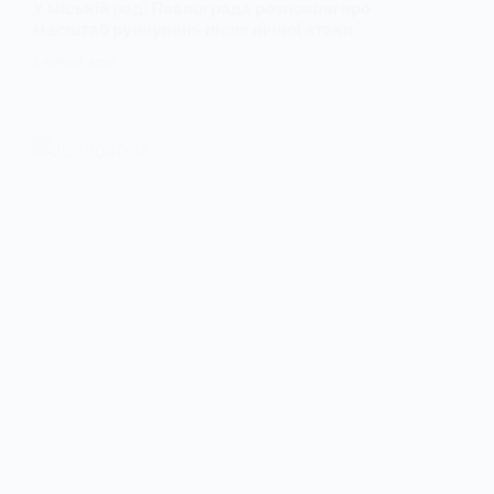
У міській раді Павлограда розповіли про
масштаб руйнувань після нічної атаки
5 ЧЕРВНЯ, 2026