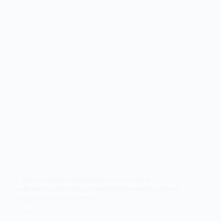
У Павлограді ліквідовують наслідки
чергового обстрілу, який понівечив будинки
у приватному секторі
6 ЧЕРВНЯ, 2026