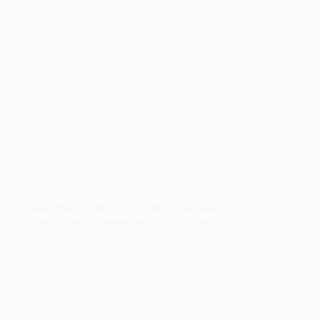
Павлоград оговтується після ворожої
атаки, на місці працюють усі служби
11 ЧЕРВНЯ, 2026