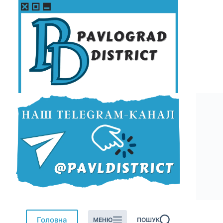
Перейти
до
вмісту
Головна
МЕНЮ
ПОШУК