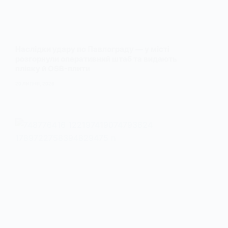
Наслідки удару по Павлограду — у місті
розгорнули оперативний штаб та видають
плівку й OSB-плити
20 ЛИПНЯ, 2026