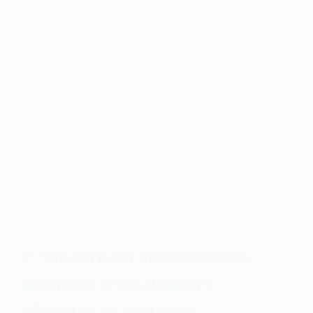
У Павлограді ліквідовують
наслідки вчорашнього
обстрілу та видають