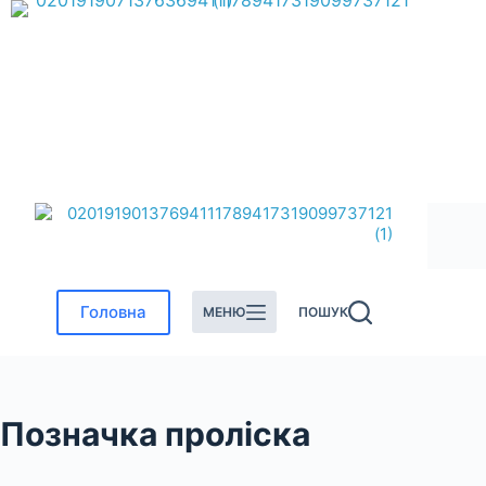
Перейти
до
вмісту
Головна
МЕНЮ
ПОШУК
Позначка
проліска