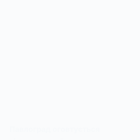
Павлоград оговтується