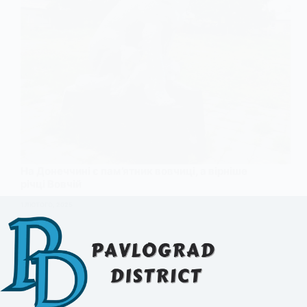
На Донеччині є пам’ятник вовчиці, а вірніше
річці Вовчій
1 ЛЮТОГО, 2025