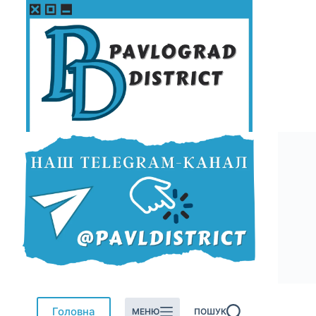
Перейти
до
вмісту
Головна
МЕНЮ
ПОШУК