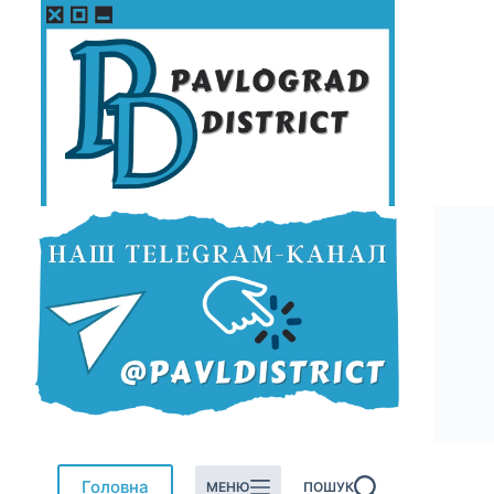
Перейти
до
вмісту
Головна
МЕНЮ
ПОШУК