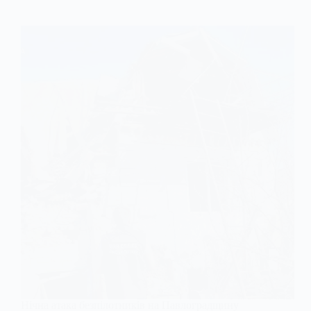
Нічна атака безпілотників на Павлоградщину