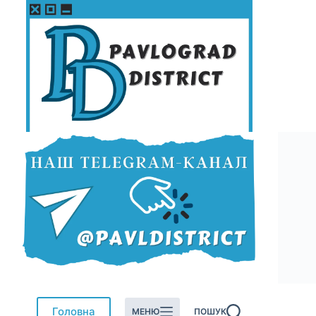
Перейти
до
вмісту
Головна
МЕНЮ
ПОШУК