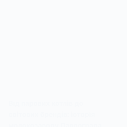
Від парових котлів до
світових брендів: історія
молокозаводу Павлограда