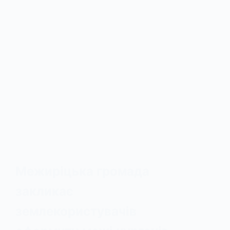
Межиріцька громада
закликає
землекористувачів