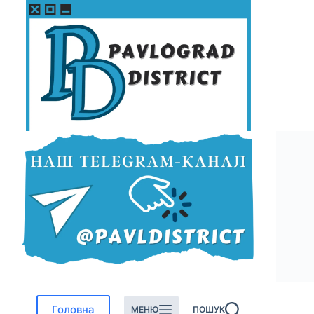
Перейти
до
вмісту
Головна
МЕНЮ
ПОШУК