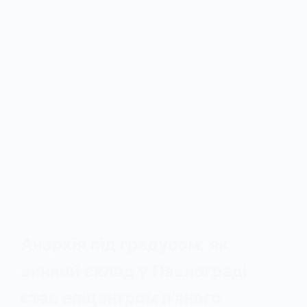
Анархія під градусом: як
винний склад у Павлограді
став епіцентром п’яного