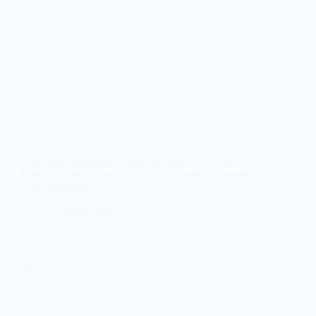
Внаслідок ворожого удару по шахті «ДТЕК
Павлоградвугілля» загинув працівник охорони
Олег Вагінов
6 Липня, 2026