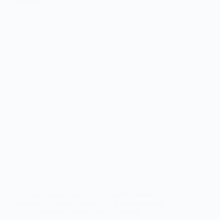
На Синельниківщині через удар КАБами
загинула 7-річна дівчинка — її постраждалій
родині збирають кошти на лікування