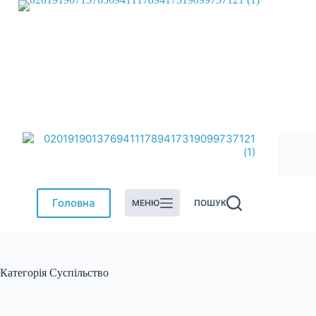
Перейти
до
вмісту
Головна
МЕНЮ
ПОШУК
Категорія
Суспільство