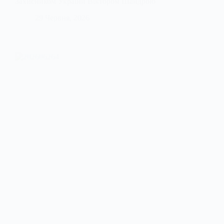
Захисником України Віктором Шандрою
29 Червня, 2026