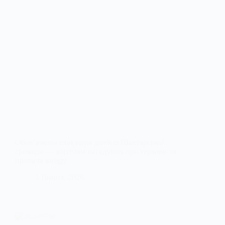
Обов’язкова евакуація дітей із Шахтарської
громади — жителям нагадують про терміни та
правила виїзду
1 Липня, 2026